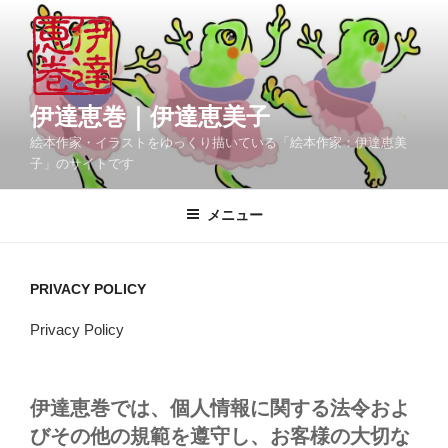
コ
ン
テ
ン
ツ
伊達恵巻｜伊達恵美子
へ
絵本作家・イラストをゆっくり描いている「絵本作家：伊達恵美
ス
子」のサイトです
キ
ッ
メニュー
プ
PRIVACY POLICY
Privacy Policy
伊達恵巻では、個人情報に関する法令およ
びその他の規範を遵守し、お客様の大切な