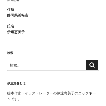
掛
川
住所
花
静岡県浜松市
鳥
園
氏名
に
伊達恵美子
行
っ
て
き
検索
ま
検
し
検
索
索:
た”
の
伊達恵巻とは
絵本作家・イラストレーターの伊達恵美子のニックネー
ムです。