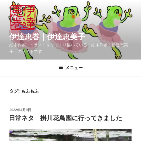
コ
ン
テ
ン
ツ
伊達恵巻｜伊達恵美子
へ
絵本作家・イラストをゆっくり描いている「絵本作家：伊達恵美
ス
子」のサイトです
キ
ッ
メニュー
プ
タグ:
もふもふ
投
2022年4月9日
稿
日常ネタ 掛川花鳥園に行ってきました
日: