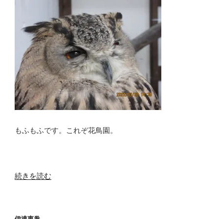
もふもふです。これぞ花鳥園。
“日
続きを読む
常
ネ
タ
伊達恵巻