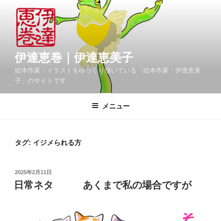
コ
ン
テ
ン
ツ
伊達恵巻｜伊達恵美子
へ
絵本作家・イラストをゆっくり描いている「絵本作家：伊達恵美
ス
子」のサイトです
キ
ッ
メニュー
プ
タグ:
イジメられる方
投
2025年2月11日
稿
日常ネタ あくまで私の場合ですが
日: