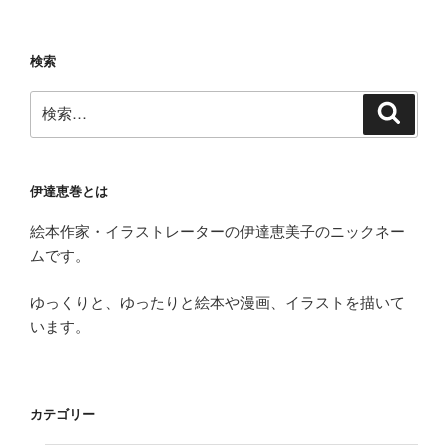
合
で
す
検索
が”
検
の
検
索
索:
伊達恵巻とは
絵本作家・イラストレーターの伊達恵美子のニックネー
ムです。
ゆっくりと、ゆったりと絵本や漫画、イラストを描いて
います。
カテゴリー