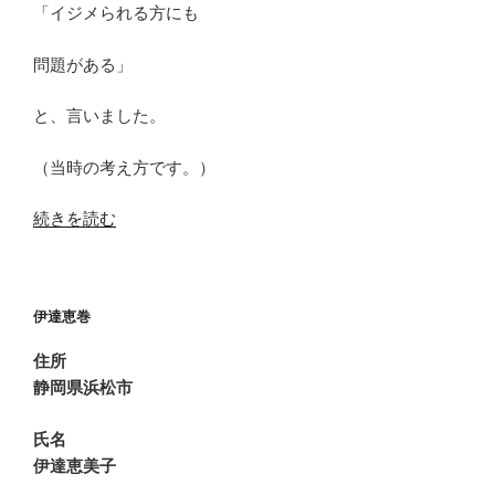
「イジメられる方にも
問題がある」
と、言いました。
（当時の考え方です。）
“日
続きを読む
常
ネ
タ
伊達恵巻
あ
く
住所
ま
静岡県浜松市
で
私
氏名
の
伊達恵美子
場