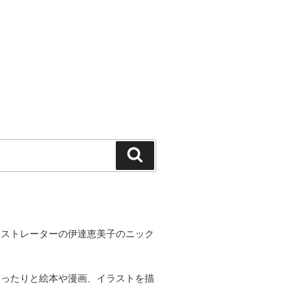
検
索
ラストレーターの伊達恵美子のニック
ゆったりと絵本や漫画、イラストを描