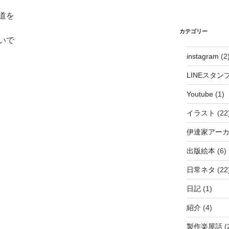
道を
カテゴリー
いで
instagram
(2
LINEスタン
Youtube
(1)
イラスト
(22
伊達家アー
出版絵本
(6)
日常ネタ
(22
日記
(1)
紹介
(4)
製作楽屋話
(