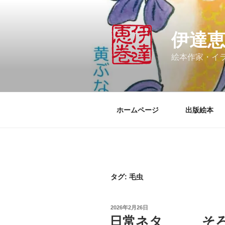
コ
ン
テ
伊達
ン
ツ
絵本作家・イ
へ
ス
キ
ッ
ホームページ
出版絵本
プ
タグ:
毛虫
投
2026年2月26日
稿
日常ネタ そろ
日: