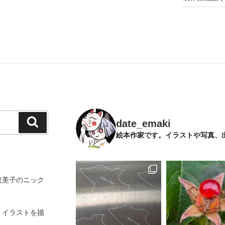
検
date_emaki
索
絵本作家です。イラストや写真、
恵美子のニック
、イラストを描