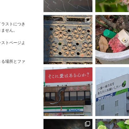
イラストにつき
きません。
ラストページよ
きる場所とファ