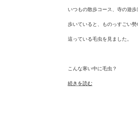
いつもの散歩コース、寺の遊歩
歩いていると、ものっすごい勢
這っている毛虫を見ました。
こんな寒い中に毛虫？
“日
続きを読む
常
ネ
タ
そ
ろ
そ
ろ・・・