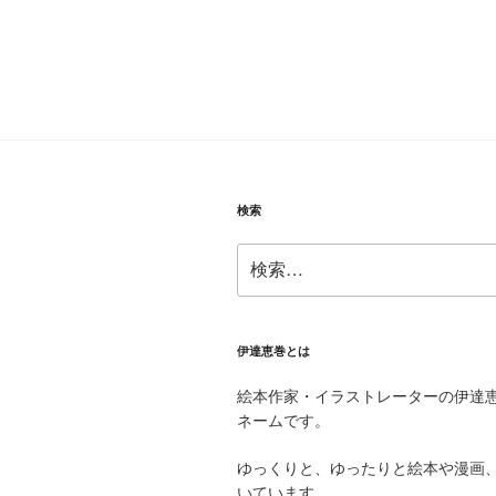
出
て
く
る”
の
検索
検
索:
伊達恵巻とは
絵本作家・イラストレーターの伊達
ネームです。
ゆっくりと、ゆったりと絵本や漫画
いています。