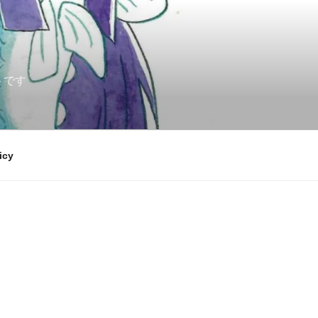
トです
icy