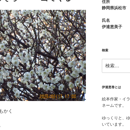
住所
静岡県浜松市
氏名
伊達恵美子
検索
検
索:
伊達恵巻とは
絵本作家・イ
ネームです。
もかく
ゆっくりと、
いています。
。