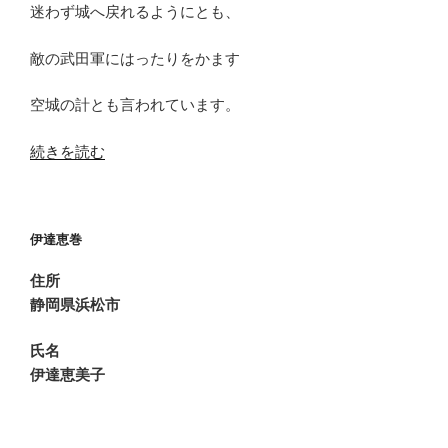
迷わず城へ戻れるようにとも、
敵の武田軍にはったりをかます
空城の計とも言われています。
“制
続きを読む
作
楽
屋
伊達恵巻
話
ど
住所
う
静岡県浜松市
す
る
氏名
忠
伊達恵美子
次”
の