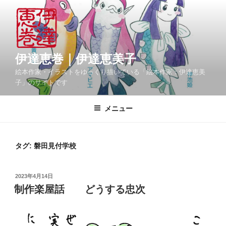
コ
ン
テ
ン
ツ
伊達恵巻｜伊達恵美子
へ
絵本作家・イラストをゆっくり描いている「絵本作家：伊達恵美
ス
子」のサイトです
キ
ッ
メニュー
プ
タグ:
磐田見付学校
投
2023年4月14日
稿
制作楽屋話 どうする忠次
日: