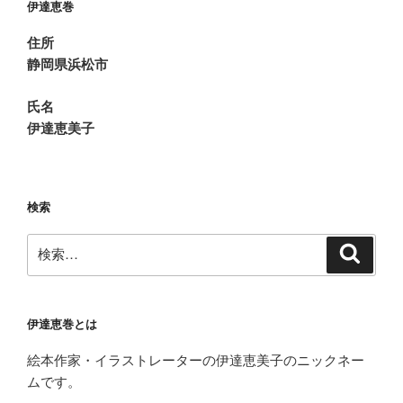
伊達恵巻
ぴ
く
住所
ぴ
静岡県浜松市
く”
の
氏名
伊達恵美子
検索
検
検
索
索:
伊達恵巻とは
絵本作家・イラストレーターの伊達恵美子のニックネー
ムです。