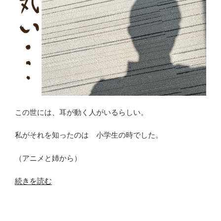
この世には、耳が動く人がいるらしい。
私がそれを知ったのは 小学生の時でした。
（アニメと姉から）
“日
続きを読む
常
ネ
タ