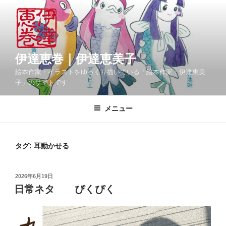
コ
ン
テ
ン
ツ
伊達恵巻｜伊達恵美子
へ
絵本作家・イラストをゆっくり描いている「絵本作家：伊達恵美
ス
子」のサイトです
キ
ッ
メニュー
プ
タグ:
耳動かせる
投
2026年6月19日
稿
日常ネタ ぴくぴく
日: