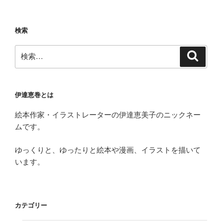
合
で
す
検索
が”
検
の
検
索
索:
伊達恵巻とは
絵本作家・イラストレーターの伊達恵美子のニックネー
ムです。
ゆっくりと、ゆったりと絵本や漫画、イラストを描いて
います。
カテゴリー