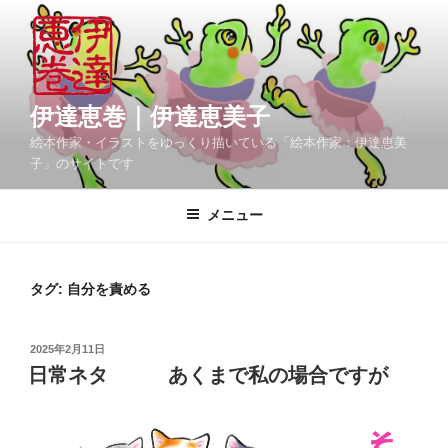
コ
ン
テ
ン
ツ
伊達恵巻｜伊達恵美子
へ
絵本作家・イラストをゆっくり描いている「絵本作家：伊達恵美
ス
子」のサイトです
キ
ッ
メニュー
プ
タグ:
自分を責める
投
2025年2月11日
稿
日常ネタ あくまで私の場合ですが
日: