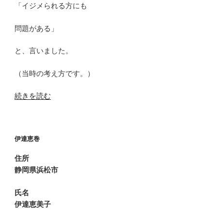
「イジメられる方にも
問題がある」
と、言いました。
（当時の考え方です。）
“日
続きを読む
常
ネ
タ
伊達恵巻
あ
く
住所
ま
静岡県浜松市
で
私
氏名
の
伊達恵美子
場