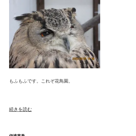
もふもふです。これぞ花鳥園。
“日
続きを読む
常
ネ
タ
伊達恵巻