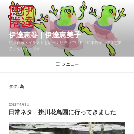
コ
ン
テ
ン
ツ
伊達恵巻｜伊達恵美子
へ
絵本作家・イラストをゆっくり描いている「絵本作家：伊達恵美
ス
子」のサイトです
キ
ッ
メニュー
プ
タグ:
鳥
投
2022年4月9日
稿
日常ネタ 掛川花鳥園に行ってきました
日: