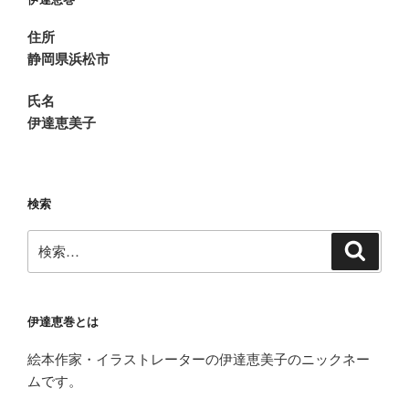
掛
川
住所
花
静岡県浜松市
鳥
園
氏名
に
伊達恵美子
行
っ
て
き
検索
ま
検
し
検
索
索:
た”
の
伊達恵巻とは
絵本作家・イラストレーターの伊達恵美子のニックネー
ムです。