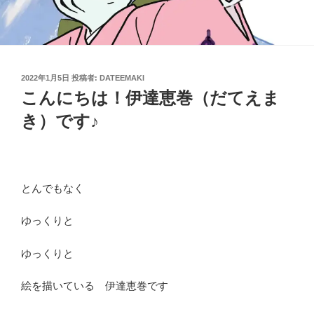
投
2022年1月5日
投稿者:
DATEEMAKI
稿
こんにちは！伊達恵巻（だてえま
日:
き）です♪
とんでもなく
ゆっくりと
ゆっくりと
絵を描いている 伊達恵巻です