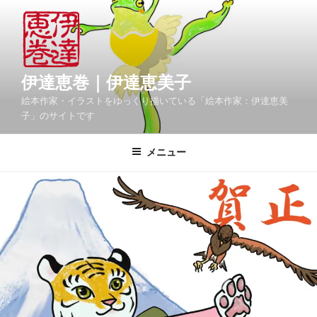
コ
ン
テ
ン
ツ
伊達恵巻｜伊達恵美子
へ
絵本作家・イラストをゆっくり描いている「絵本作家：伊達恵美
ス
子」のサイトです
キ
ッ
メニュー
プ