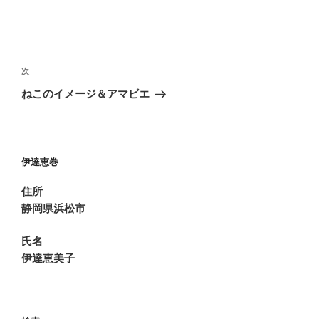
投
稿
次
次
ナ
の
ねこのイメージ＆アマビエ
ビ
投
稿
ゲ
ー
伊達恵巻
シ
ョ
住所
ン
静岡県浜松市
氏名
伊達恵美子