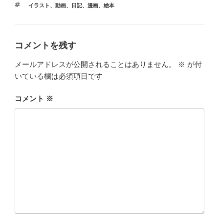
タ
イラスト
、
動画
、
日記
、
漫画
、
絵本
ゴ
グ
リ
ー
コメントを残す
メールアドレスが公開されることはありません。
※
が付
いている欄は必須項目です
コメント
※