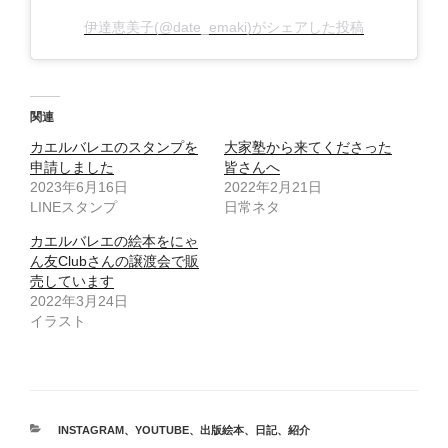
伊達恵美子(@date_emaki)がシェアした投稿
関連
カエルバレエのスタンプを
大家塾から来てくださった
申請しました
皆さんへ
2023年6月16日
2022年2月21日
LINEスタンプ
日常ネタ
カエルバレエの絵本をにゃ
ん友Clubさんの譲渡会で販
売しています
2022年3月24日
イラスト
カ
INSTAGRAM
、
YOUTUBE
、
出版絵本
、
日記
、
紹介
テ