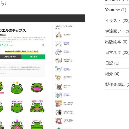
ら↓
Youtube
(1)
イラスト
(22
伊達家アー
出版絵本
(6)
日常ネタ
(22
日記
(1)
紹介
(4)
製作楽屋話
(