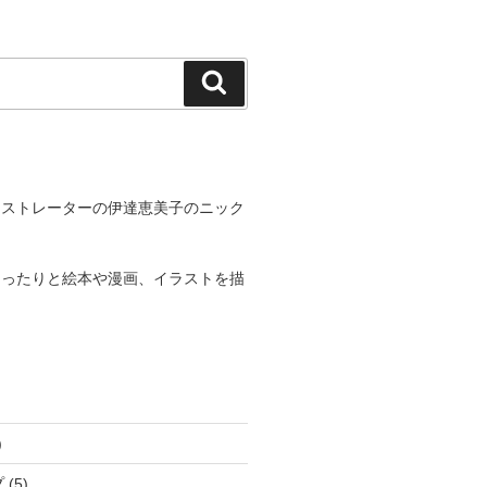
検
索
ラストレーターの伊達恵美子のニック
ゆったりと絵本や漫画、イラストを描
)
プ
(5)