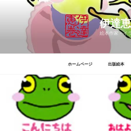
コ
ン
テ
伊達
ン
ツ
絵本作家・イ
へ
ス
キ
ッ
ホームページ
出版絵本
プ