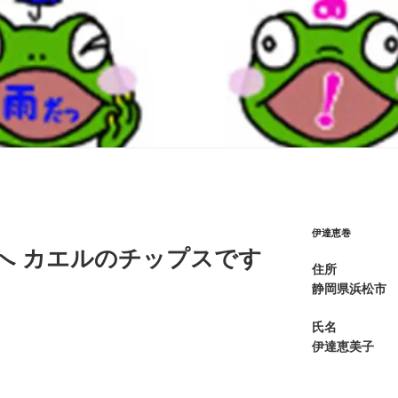
伊達恵巻
売へ カエルのチップスです
住所
静岡県浜松市
氏名
伊達恵美子