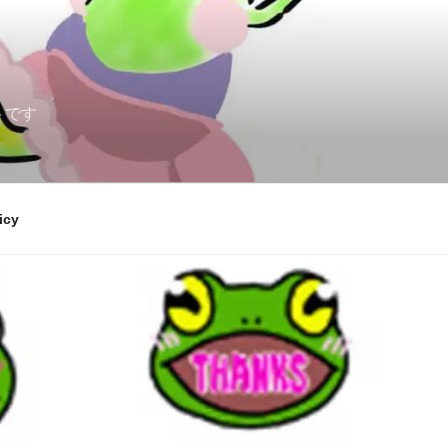
トです
icy