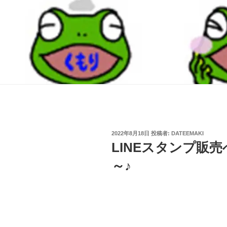
投
2022年8月18日
投稿者:
DATEEMAKI
稿
LINEスタンプ販
日:
～♪