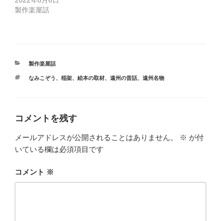
2022年8月6日
製作楽屋話
カ
製作楽屋話
テ
タ
なみこぞう
、
稲架
、
絵本の取材
、
遠州の昔話
、
遠州名物
ゴ
グ
リ
ー
コメントを残す
メールアドレスが公開されることはありません。
※
が付
いている欄は必須項目です
コメント
※