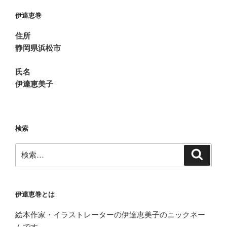
ョ
伊達恵巻
ン
住所
静岡県浜松市
氏名
伊達恵美子
検索
検
検
索
索:
伊達恵巻とは
絵本作家・イラストレーターの伊達恵美子のニックネー
ムです。