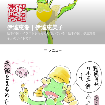
コ
ン
テ
ン
ツ
伊達恵巻｜伊達恵美子
へ
絵本作家・イラストをゆっくり描いている「絵本作家：伊達恵美
ス
子」のサイトです
キ
ッ
メニュー
プ