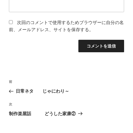
次回のコメントで使用するためブラウザーに自分の名
前、メールアドレス、サイトを保存する。
投
前
前
稿
の
日常ネタ じゃにわり～
ナ
投
ビ
稿
次
次
ゲ
の
制作楽屋話 どうした家康②
投
ー
稿
シ