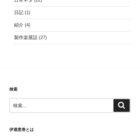
日記
(1)
紹介
(4)
製作楽屋話
(27)
検索
検
検
索
索:
伊達恵巻とは