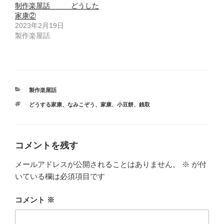
制作楽屋話 どうした
家康②
2023年2月19日
製作楽屋話
カ
製作楽屋話
テ
タ
どうする家康
、
なみこぞう
、
家康
、
小豆餅
、
銭取
ゴ
グ
リ
ー
コメントを残す
メールアドレスが公開されることはありません。
※
が付
いている欄は必須項目です
コメント
※