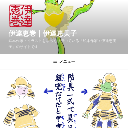
コ
ン
テ
ン
ツ
伊達恵巻｜伊達恵美子
へ
絵本作家・イラストをゆっくり描いている「絵本作家：伊達恵美
ス
子」のサイトです
キ
ッ
メニュー
プ