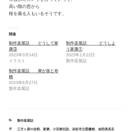
高い階の窓から
桜を撮る人もいるそうです。
関連
制作楽屋話 どうして家
制作楽屋話 どうしよ
康③
う家康①
2023年3月14日
2023年1月22日
イラスト
製作楽屋話
制作楽屋話 犀が崖と布
橋
2023年6月27日
製作楽屋話
カ
製作楽屋話
テ
タ
三方ヶ原の合戦
、
家康
、
小豆餅伝説
、
浜松市立図書館
、
金陀美具足
ゴ