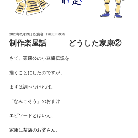
投
2023年2月19日
投稿者:
TREE FROG
稿
制作楽屋話 どうした家康②
日:
さて、家康公の小豆餅伝説を
描くことにしたのですが、
まずは調べなければ。
「なみこぞう」のおまけ
エピソードとはいえ、
家康に茶店のお婆さん、