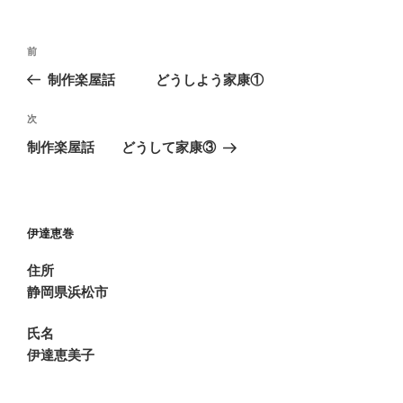
投
前
前
稿
の
制作楽屋話 どうしよう家康①
ナ
投
ビ
稿
次
次
ゲ
の
制作楽屋話 どうして家康③
投
ー
稿
シ
ョ
伊達恵巻
ン
住所
静岡県浜松市
氏名
伊達恵美子